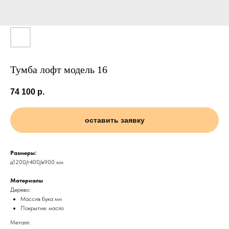
Тумба лофт модель 16
74 100
р.
оставить заявку
Размеры:
д1200/г400/в900 мм
Материалы
Дерево:
Массив бука мм
Покрытие: масло
Металл: