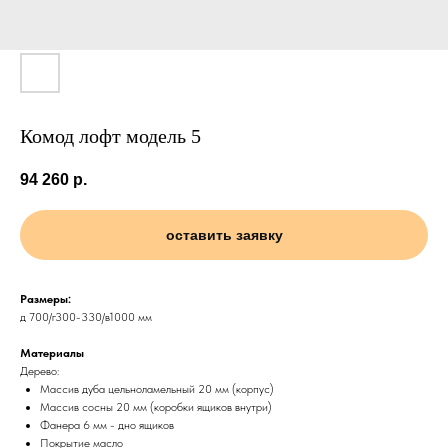
Комод лофт модель 5
94 260
р.
оставить заявку
Размеры:
д 700/г300-330/в1000 мм
Материалы
Дерево:
Массив дуба цельноламельный 20 мм (корпус)
Массив сосны 20 мм (коробки ящиков внутри)
Фанера 6 мм - дно ящиков
Покрытие масло