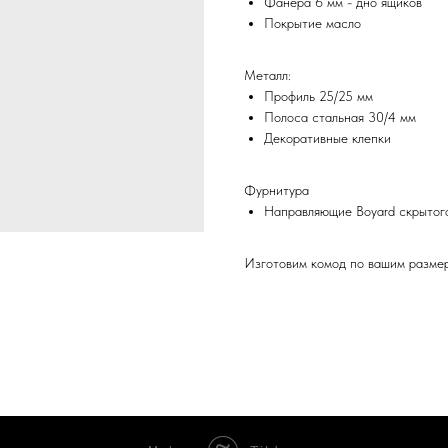
Фанера 6 мм - дно ящиков
Покрытие масло
Металл:
Профиль 25/25 мм
Полоса стальная 30/4 мм
Декоративные клепки
Фурнитура
Направляющие Boyard скрытог
Изготовим комод по вашим размер