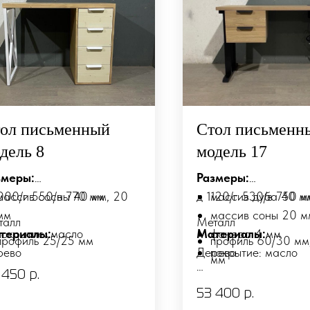
ол письменный
Стол письменн
дель 8
модель 17
змеры:
Размеры:
000/г 550/в 770 мм
массив сосны 40 мм, 20
д 1120/г 530/в 750 м
массив дуба 40 м
мм
массив соны 20 м
талл
Металл
териалы:
покрытие: масло
Материалы:
фанера 4 мм
профиль 25/25 мм
профиль 60/30 мм
рево
Дерево
покрытие: масло
порошковая покраска
мм
 450
р.
порошковая покра
Возможно изготовлен
53 400
р.
индивидуальным раз