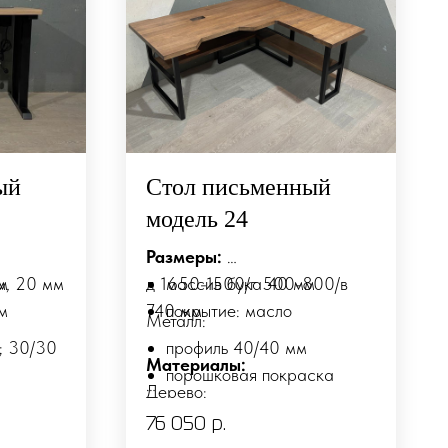
ый
Стол письменный
модель 24
Размеры:
м
м, 20 мм
д 1650-1500/г 500-800/в
массив бука 40 мм
м
740 мм
покрытие: масло
Металл:
; 30/30
профиль 40/40 мм
Материалы:
порошковая покраска
Дерево:
ска
ие по
Возможно изготовление по
76 050
р.
мерам и
индивидуальным размерам и