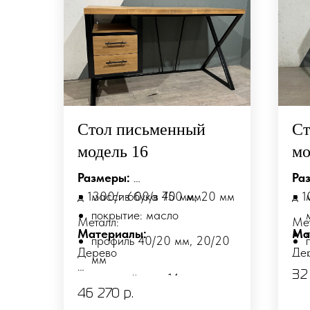
Стол письменный
Ст
модель 16
мо
Размеры:
Ра
д 1300/г 600/в 750 мм
массив бука 40 мм, 20 мм
д 1
покрытие: масло
Металл:
Ме
Материалы:
Ма
профиль 40/20 мм, 20/20
Дерево
Де
мм
32
стальной прут 14 мм
Возможно изготовление по
46 270
р.
порошковая покраска
индивидуальным размерам и