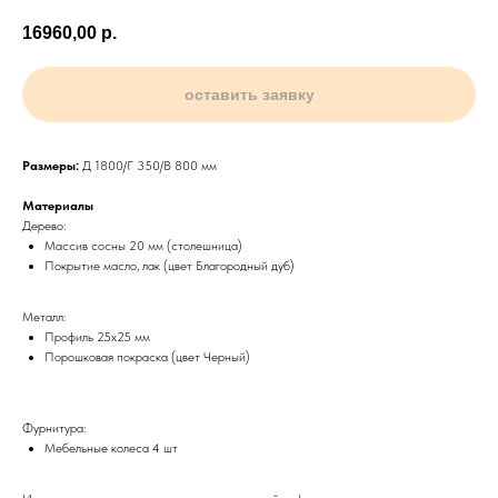
16960,00
р.
оставить заявку
Размеры:
Д 1800/Г 350/В 800 мм
Материалы
Дерево:
Массив сосны 20 мм (столешница)
Покрытие масло, лак (цвет Благородный дуб)
Металл:
Профиль 25х25 мм
Порошковая покраска (цвет Черный)
Фурнитура:
Мебельные колеса 4 шт