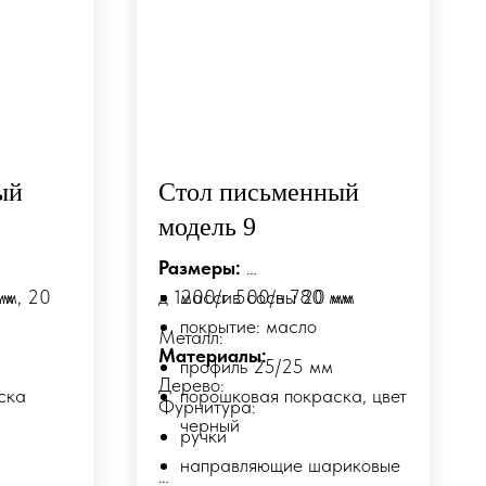
ый
Стол письменный
модель 9
Размеры:
мм
мм, 20
д 1200/г 500/в 780 мм
массив сосны 20 мм
покрытие: масло
Металл:
Материалы:
профиль 25/25 мм
Дерево:
ска
порошковая покраска, цвет
Фурнитура:
черный
ие по
ручки
мерам и
направляющие шариковые