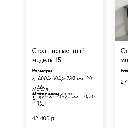
Стол письменный
Ст
модель 15
мо
Размеры:
Ра
д 1500/г 600/в 750 мм
массив сосны 40 мм, 20
д1
27
мм
Металл
Материалы:
покрытие: масло
Ма
профиль 40/20 мм; 20/20
Дерево
Де
мм
-м
порошковая покраска
Возможно изготовление по
(ст
42 400
р.
индивидуальным размерам и
-по