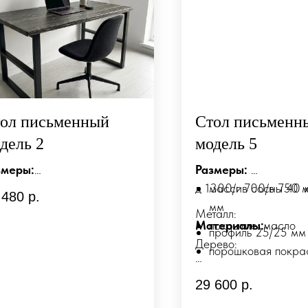
ол письменный
Стол письменн
дель 2
модель 5
змеры:
Размеры:
400/г700/в750 мм
д 1300/г 700/в 750 
массив сосны 40 
 480
р.
мм
Металл:
териалы:
Материалы:
покрытие: масло
профиль 25/25 мм
рево
Дерево:
порошковая покра
ассив сосны 40 мм
Возможно изготовлен
олешница)
29 600
р.
индивидуальным раз
крытие маслом, цвет