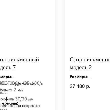
ол письменный
Стол письменн
дель 7
модель 2
змеры:
Размеры:
1400-1000/г 400-600/в
ЛДСП Egger 25 мм
д1400/г700/в750 мм
27 480
р.
0 мм
кромка 2 мм
талл:
Материалы:
профиль 30/30 мм
териалы:
Дерево
порошковая покраска
рево
-массив сосны 40 м