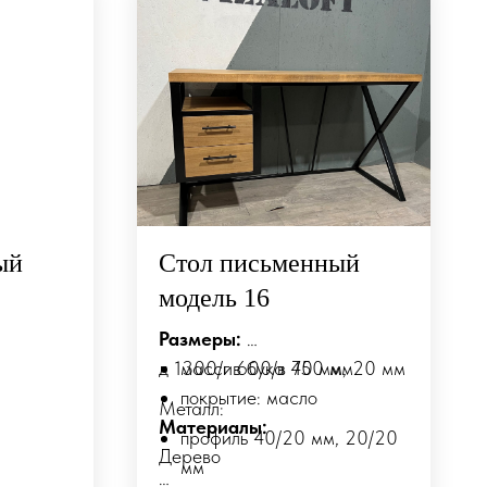
ый
Стол письменный
модель 16
Размеры:
д 1300/г 600/в 750 мм
массив бука 40 мм, 20 мм
покрытие: масло
Металл:
Материалы:
профиль 40/20 мм, 20/20
Дерево
мм
м