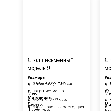
Стол письменный
Ст
модель 9
мо
Размеры:
Ра
д 1200/г 500/в 780 мм
массив сосны 20 мм
д 
покрытие: масло
75
Металл:
Ме
Материалы:
профиль 25/25 мм
Дерево:
Ма
порошковая покраска, цвет
Фурнитура:
Де