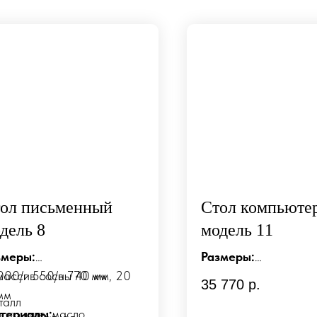
ол письменный
Стол компьюте
дель 8
модель 11
змеры:
Размеры:
000/г 550/в 770 мм
массив сосны 40 мм, 20
д1100/г750/в630 мм
35 770
р.
мм
талл
териалы:
покрытие: масло
Материалы: