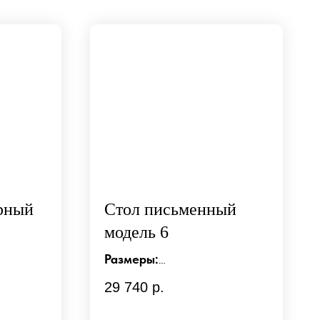
рный
Стол письменный
модель 6
Размеры:
д1150/г800/в750 мм
29 740
р.
Материалы: