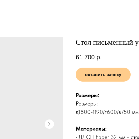
Стол письменный у
61 700
р.
оставить заявку
Размеры:
Размеры:
д1800-1190/г600/в750 мм
Материалы:
• ЛДСП Egger 32 мм - ст