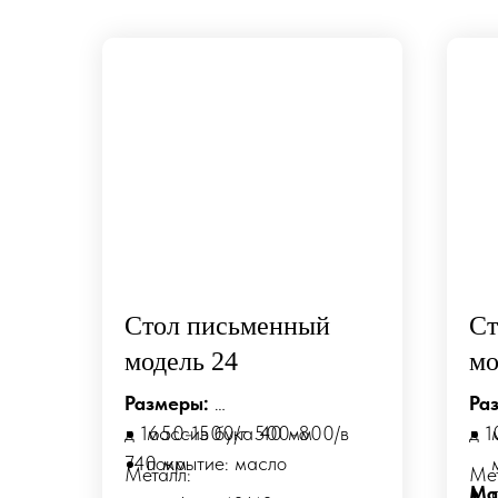
Стол письменный
Ст
модель 24
мо
Размеры:
Ра
д 1650-1500/г 500-800/в
массив бука 40 мм
д 1
740 мм
покрытие: масло
Металл:
Ме
Ма