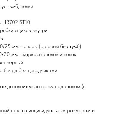
ус тумб, полки
ак H3702 ST10
оробки ящиков внутри
ов
0/25 мм - опоры (стороны без тумб)
0/20 мм - каркасы столов и полок
вет черный
е боярд без доводчиками
кте дополнительно полку над столом (в
нный стол по индивидуальным размерам и