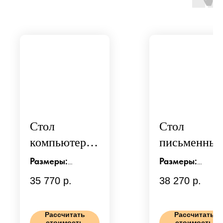
Стол
Стол
компьютерн
письменны
ый модель 11
модель 13
Размеры:
Размеры:
д1100/г750/в630
д1500/г650/в76
35 770
р.
38 270
р.
мм
мм
Материалы:
Материалы:
Рассчитать
Рассчитать
стоимость
стоимость