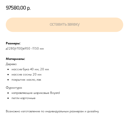
97580,00
р.
оставить заявку
Размеры:
д1280/г700/в950 -1150 мм
Материалы:
Дерево:
массив бука 40 мм; 20 мм
массив сосны 20 мм
покрытие: масло, лак
Фурнитура:
направляющие шариковые Boyard
петли карточные
Возможно изготовление по индивидуальным размерам и дизайну.