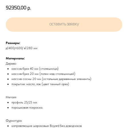
92350,00
р.
оставить заявку
Размеры:
д1400/г600/ в1280 мм
Материалы:
Дерево
массив бука 40 мм (столешница)
массив бука 20 мм (полки над столешницей)
массив сосны 20 мм (остальные деревянные элементы)
покрытие: масло, лак (цвет темный орех)
Металл
профиль 25/25 мм
порошковая покраска.
Фурнитура:
направляющие шариковые Boyard без доводчиков