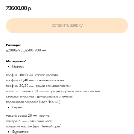
79600,00
р.
оставить заявку
Размеры:
д2080/г980/в500-900 мм
Материалы:
Металл:
профиль 40/40 мм -каркас кровати
профиль 60/40 мм- основание кровати
профиль 20/20 мм- рамки откидных частей
полоса стальная 20/4 мм -опоры дна и рамок откидных частей
стальная пластина - декоративные элементы
порошковая покраска (цвет Черный)
Дерево
массив сосны 20 мм -корпус
фанера 21 мм - откидные части
покрытие маслом (цвет Темный орех)
Фурнитура