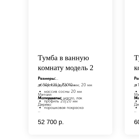
Тумба в ванную
Т
комнату модель 2
к
Размеры:
Ра
д680/г435/в 730 мм
массив дуба 40 мм; 20 мм
д 
массив сосны 20 мм
Металл
Ме
Материалы:
покрытие: масло, лак
Ма
профиль 20/20 мм
Дерево
Де
порошковая покраска
Возможно изготовление по
Во
52 700
р.
6
индивидуальным размерам и
ин
дизайну.
ди