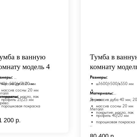
умба в ванную
Тумба в ванну
омнату модель 4
комнату модел
змеры:
Размеры:
940/г 500/в 760 мм
массив дуба 20 мм
ш1600/г500/в550 мм
массив сосны 20 мм
талл
Материалы:
териалы:
покрытие: масло, лак
профиль 25/25 мм
Дерево:
массив дуба 40 мм; 2
рево:
порошковая покраска
массив сосны 20 мм
Металл
покрытие: масло, лак
зможно изготовление по
профиль 40/20 мм
1 200
р.
дивидуальным размерам и
порошковая покраска
зайну.
Возможно изготовление п
80 400
р.